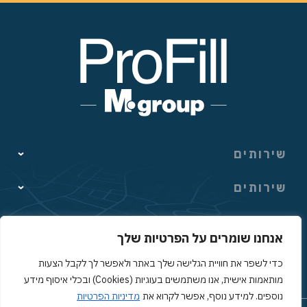
שירותים
Pro-Fill ניהול מערך היסעים
שירותים
Pro-Fill מערך הסעות פנאי
Pro-Fill מוקד לשירותי חינוך
אודות
Pro-Fill גיוס מלווים בהיסעים
Pro-Fill גיוס סייעות
אנחנו שומרים על הפרטיות שלך
Pro-Fill אפליקציית סקולבס
אודות החברה
הטכנולוגיה שלנו
Pro-Fill חינוך בלתי פורמאלי
כדי לשפר את חוויית הגלישה שלך באתר ולאפשר לך לקבל הצעות
לקוחות החברה
מותאמות אישית, אנו משתמשים בעוגיות (Cookies) ובכלי איסוף מידע
הטכנולוגיה שלנו
הסדרי נגישות
נוספים. למידע נוסף, אפשר לקרוא את
מדיניות הפרטיות