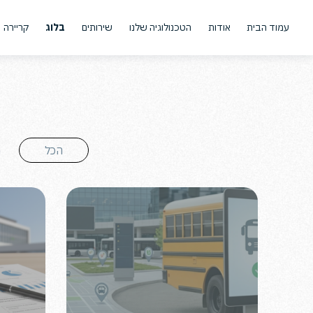
Ski
t
עמוד הבית
אודות
הטכנולוגיה שלנו
שירותים
בלוג
קריירה
conten
אודות החברה
מערכת ניהול מערך היסעים
השירותים
לקוחות החברה
גיוס מלווים בהיסעים
גיוס סייעות
שלנו
הקמת מערך היסעים לפנאי
אפליקציית סקולבס לנסיעה חוויתית
בילינג בצהרונים
הכל
ה
שירותי מוקד לחינוך